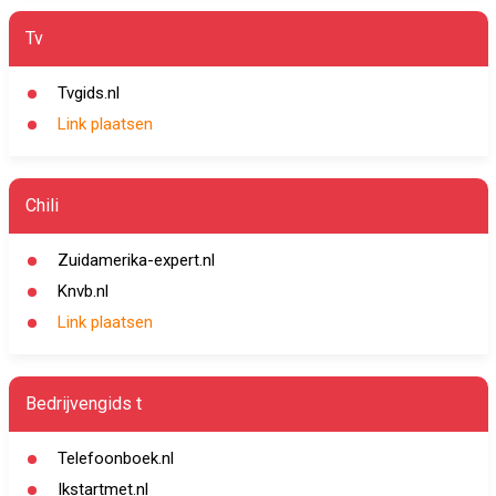
Tv
Tvgids.nl
Link plaatsen
Chili
Zuidamerika-expert.nl
Knvb.nl
Link plaatsen
Bedrijvengids t
Telefoonboek.nl
Ikstartmet.nl