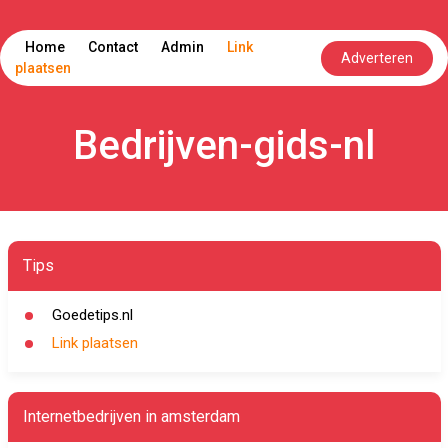
Home
Contact
Admin
Link
Adverteren
plaatsen
Bedrijven-gids-nl
Tips
Goedetips.nl
Link plaatsen
Internetbedrijven in amsterdam